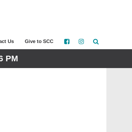
act Us
Give to SCC
6 PM