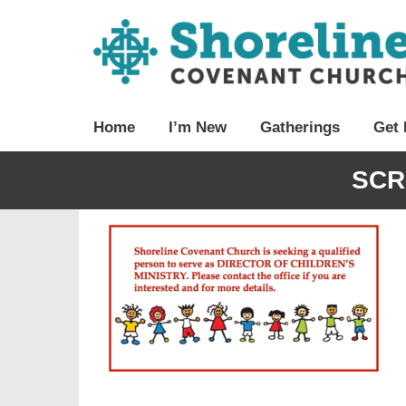
Home
I’m New
Gatherings
Get 
SCR